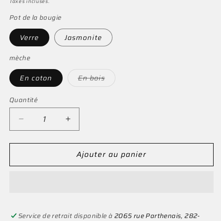
Taxes incluses.
Pot de la bougie
Verre
Jasmonite
mèche
En coton
En bois
Variante
épuisée
ou
Quantité
indisponible
Réduire
Augmenter
la
la
quantité
quantité
Ajouter au panier
de
de
Cerisette
Cerisette
Service de retrait disponible à
2065 rue Parthenais, 282-